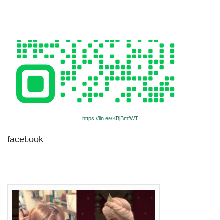
https://lin.ee/KBjBmfWT
facebook