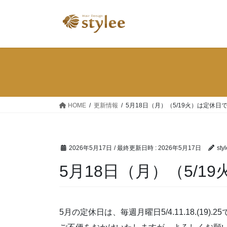
コ
ナ
ン
ビ
テ
ゲ
ン
ー
ツ
シ
へ
ョ
ス
ン
キ
に
ッ
移
HOME
更新情報
5月18日（月）（5/19火）は定休日
プ
動
2026年5月17日
/ 最終更新日時 :
2026年5月17日
sty
5月18日（月）（5/1
5月の定休日は、毎週月曜日5/4.11.18.(19).2