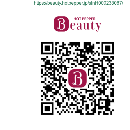
https://beauty.hotpepper.jp/slnH000238087/