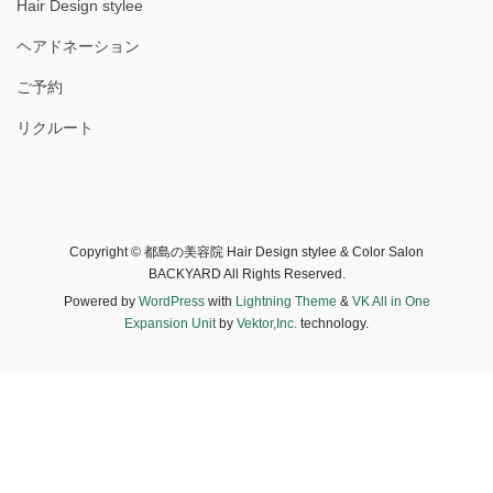
Hair Design stylee
ヘアドネーション
ご予約
リクルート
Copyright © 都島の美容院 Hair Design stylee & Color Salon
BACKYARD All Rights Reserved.
Powered by
WordPress
with
Lightning Theme
&
VK All in One
Expansion Unit
by
Vektor,Inc.
technology.