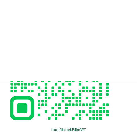
06-6955-9973
https://lin.ee/KBjBmfWT