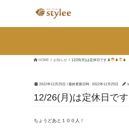
コ
ナ
ン
ビ
テ
ゲ
ン
ー
ツ
シ
へ
ョ
ス
ン
キ
に
ッ
移
HOME
お知らせ
12/26(月)は定休日です
プ
動
2022年12月25日
/ 最終更新日時 :
2022年12月25日
s
12/26(月)は定休日です
ちょうどあと１００人！