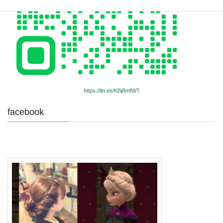
https://lin.ee/KBjBmfWT
facebook