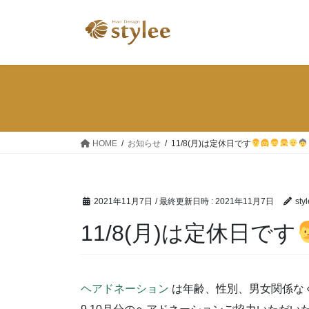
コ
ナ
ン
ビ
テ
ゲ
ン
ー
ツ
シ
へ
ョ
ス
ン
キ
に
ッ
移
HOME
お知らせ
11/8(月)は定休日です
プ
動
2021年11月7日
/ 最終更新日時 :
2021年11月7日
sty
11/8(月)は定休日です
ヘアドネーション
は年齢、性別、男女関係な