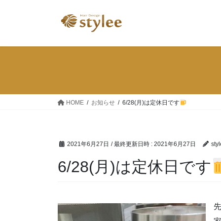
コ
ナ
ン
ビ
テ
ゲ
ン
ー
ツ
シ
へ
ョ
ス
ン
キ
に
ッ
移
HOME
お知らせ
6/28(月)は定休日です
プ
動
2021年6月27日
/ 最終更新日時 :
2021年6月27日
sty
6/28(月)は定休日です
先